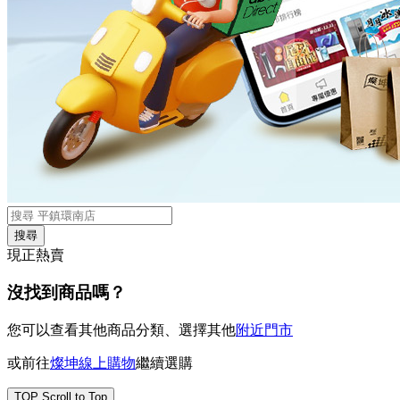
搜尋
現正熱賣
沒找到商品嗎？
您可以查看其他商品分類、選擇其他
附近門市
或前往
燦坤線上購物
繼續選購
TOP
Scroll to Top