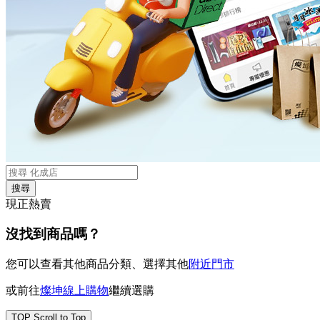
搜尋
現正熱賣
沒找到商品嗎？
您可以查看其他商品分類、選擇其他
附近門市
或前往
燦坤線上購物
繼續選購
TOP
Scroll to Top