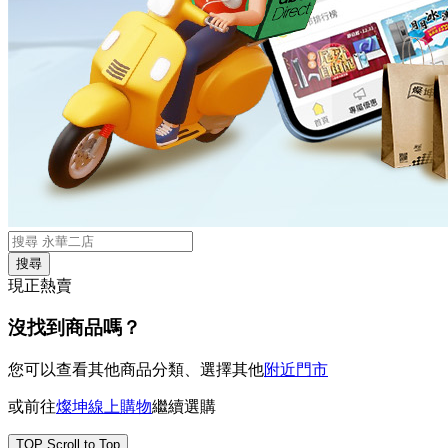
搜尋
現正熱賣
沒找到商品嗎？
您可以查看其他商品分類、選擇其他
附近門市
或前往
燦坤線上購物
繼續選購
TOP
Scroll to Top