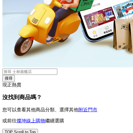
搜尋
現正熱賣
沒找到商品嗎？
您可以查看其他商品分類、選擇其他
附近門市
或前往
燦坤線上購物
繼續選購
TOP
Scroll to Top