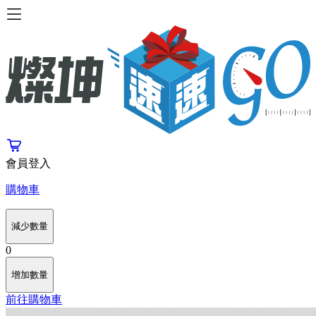
會員登入
購物車
減少數量
0
增加數量
前往購物車