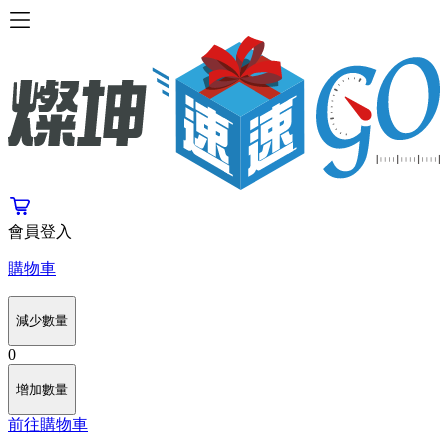
會員登入
購物車
減少數量
0
增加數量
前往購物車