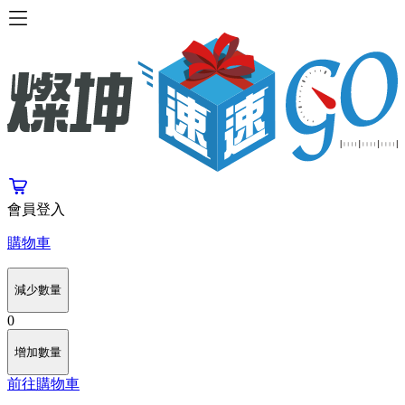
會員登入
購物車
減少數量
0
增加數量
前往購物車