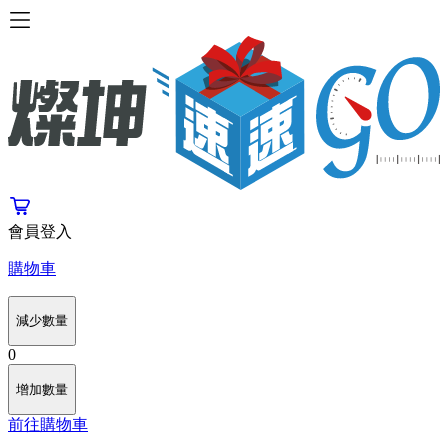
會員登入
購物車
減少數量
0
增加數量
前往購物車