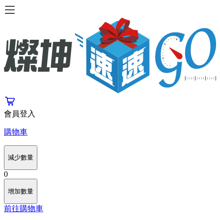
會員登入
購物車
減少數量
0
增加數量
前往購物車