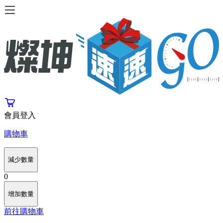
會員登入
購物車
減少數量
0
增加數量
前往購物車