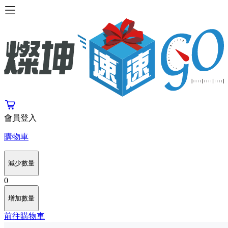
會員登入
購物車
減少數量
0
增加數量
前往購物車