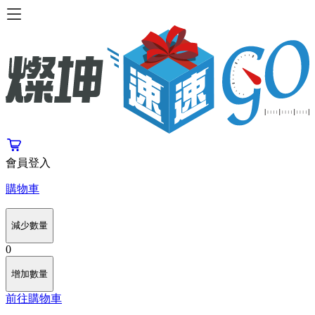
會員登入
購物車
減少數量
0
增加數量
前往購物車