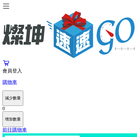
會員登入
購物車
減少數量
0
增加數量
前往購物車