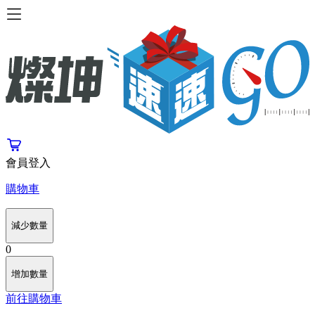
會員登入
購物車
減少數量
0
增加數量
前往購物車