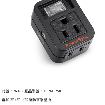
貨號：269736
產品型號：TC2M12S0
群加 2P+3P 1切2座防雷擊壁插