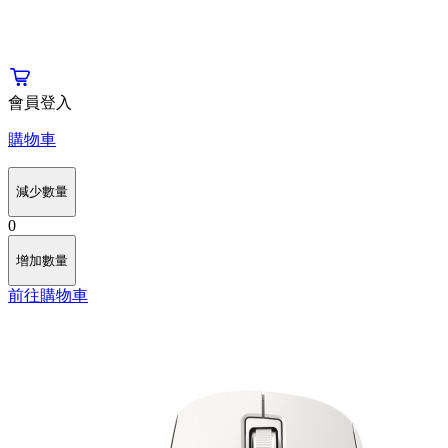
會員登入
購物車
減少數量
0
增加數量
前往購物車