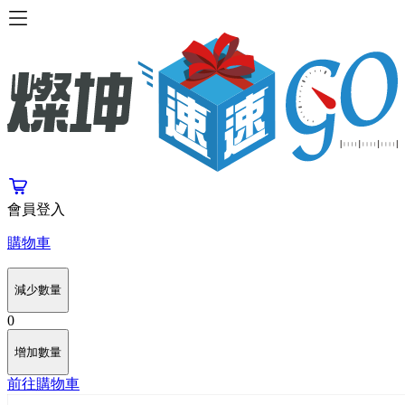
會員登入
購物車
減少數量
0
增加數量
前往購物車