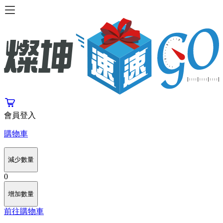
會員登入
購物車
減少數量
0
增加數量
前往購物車