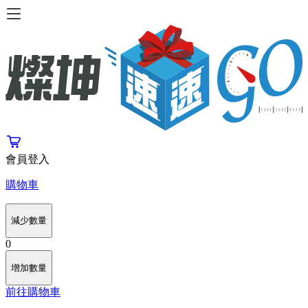
會員登入
購物車
減少數量
0
增加數量
前往購物車