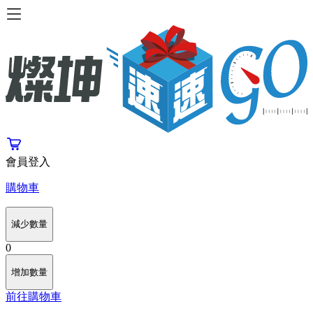
會員登入
購物車
減少數量
0
增加數量
前往購物車