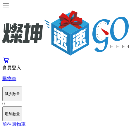
會員登入
購物車
減少數量
0
增加數量
前往購物車