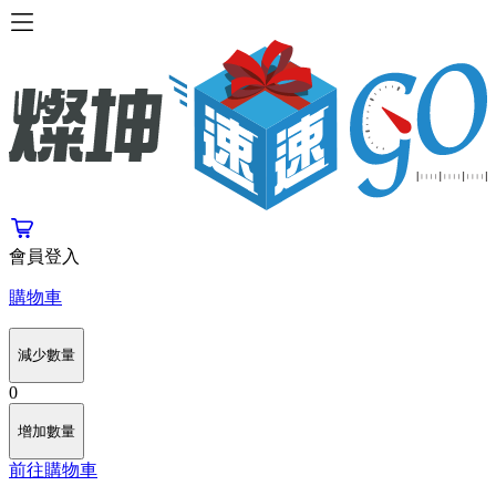
會員登入
購物車
減少數量
0
增加數量
前往購物車