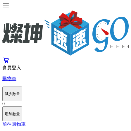
會員登入
購物車
減少數量
0
增加數量
前往購物車