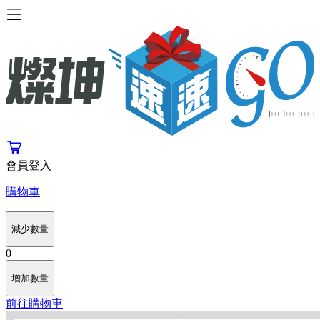
會員登入
購物車
減少數量
0
增加數量
前往購物車