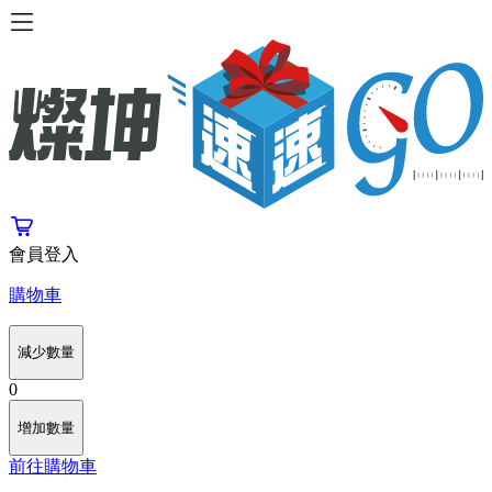
會員登入
購物車
減少數量
0
增加數量
前往購物車