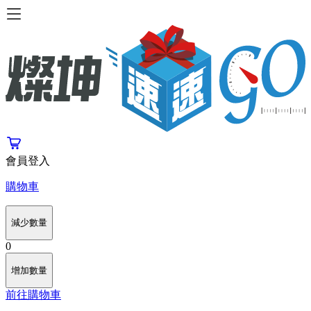
會員登入
購物車
減少數量
0
增加數量
前往購物車