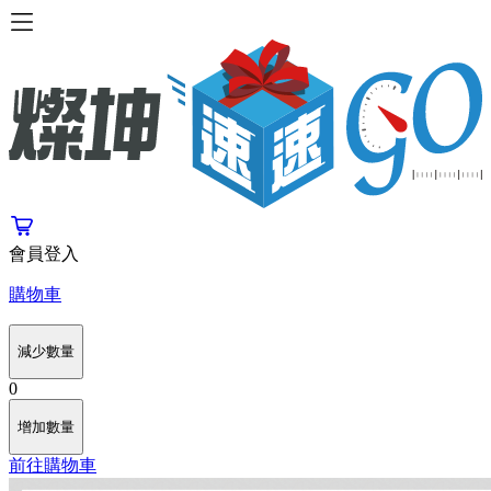
會員登入
購物車
減少數量
0
增加數量
前往購物車