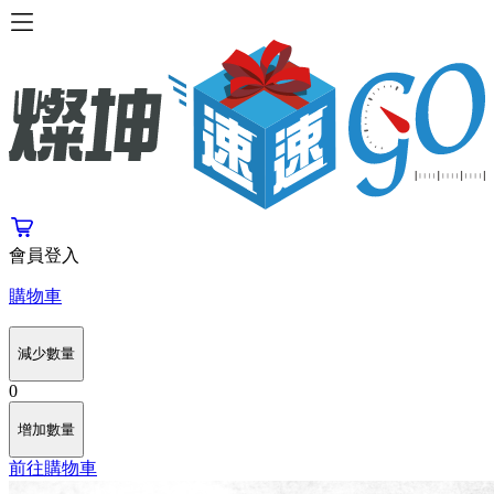
會員登入
購物車
減少數量
0
增加數量
前往購物車