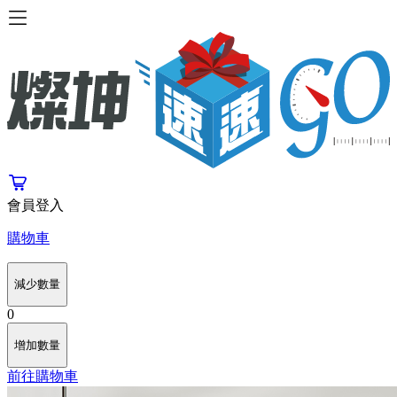
會員登入
購物車
減少數量
0
增加數量
前往購物車