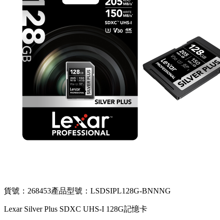
貨號：268453
產品型號：LSDSIPL128G-BNNNG
Lexar Silver Plus SDXC UHS-I 128G記憶卡