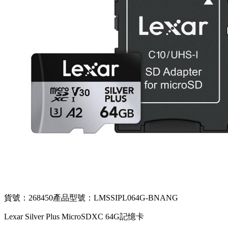
貨號：268450
產品型號：LMSSIPL064G-BNANG
Lexar Silver Plus MicroSDXC 64G記憶卡