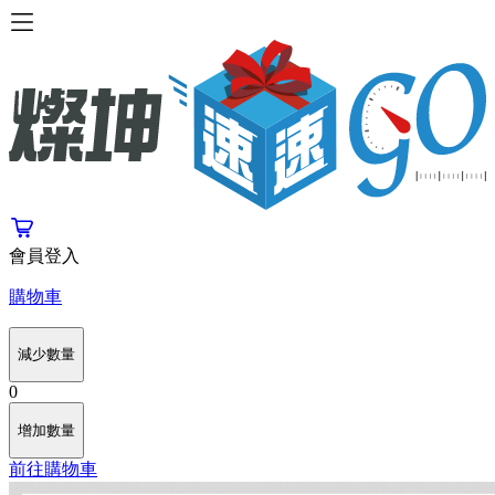
會員登入
購物車
減少數量
0
增加數量
前往購物車