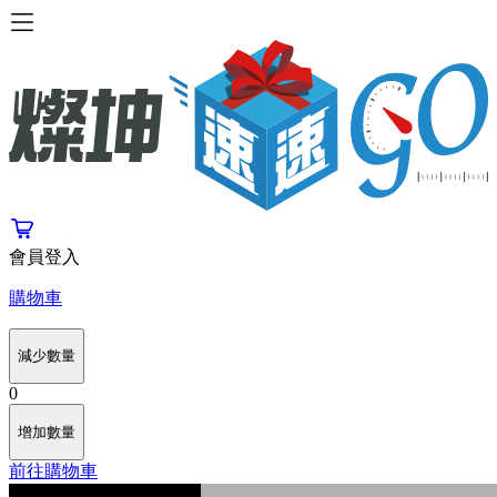
會員登入
購物車
減少數量
0
增加數量
前往購物車