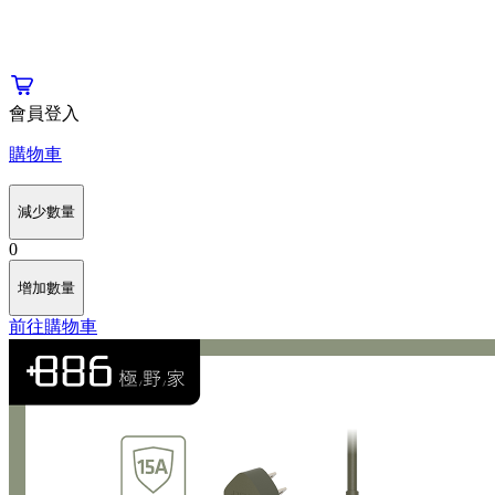
會員登入
購物車
減少數量
0
增加數量
前往購物車