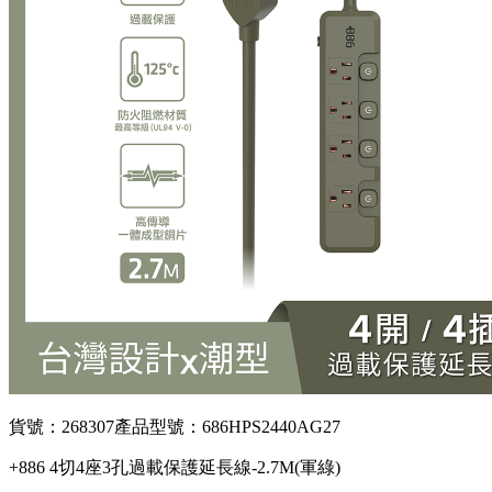
貨號：268307
產品型號：686HPS2440AG27
+886 4切4座3孔過載保護延長線-2.7M(軍綠)