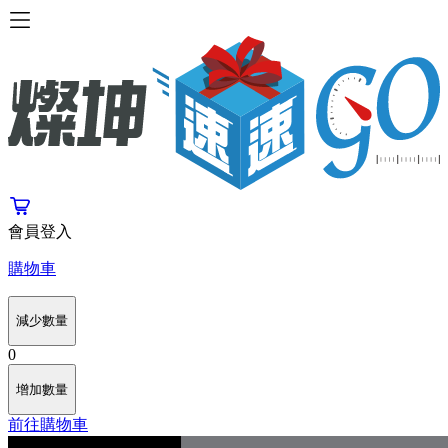
會員登入
購物車
減少數量
0
增加數量
前往購物車