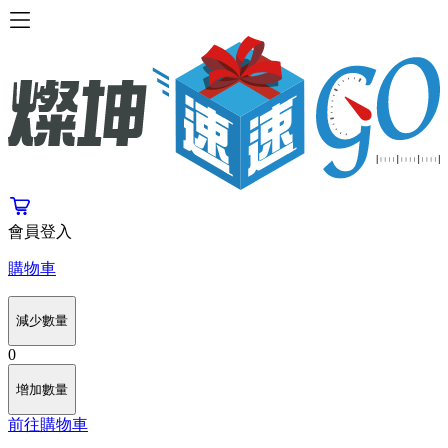
會員登入
購物車
減少數量
0
增加數量
前往購物車