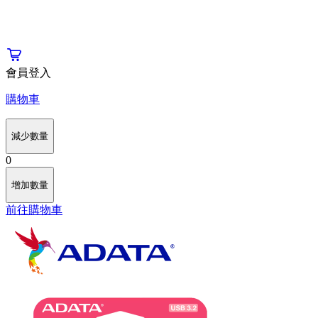
會員登入
購物車
減少數量
0
增加數量
前往購物車