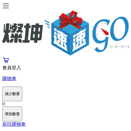
會員登入
購物車
減少數量
0
增加數量
前往購物車