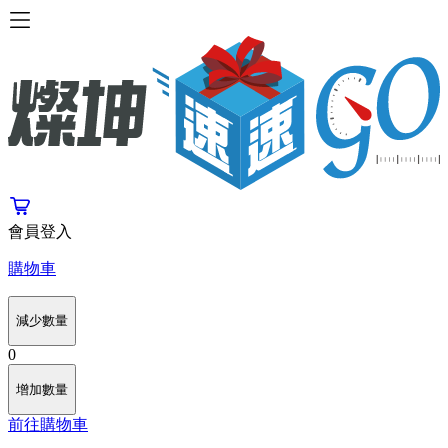
會員登入
購物車
減少數量
0
增加數量
前往購物車