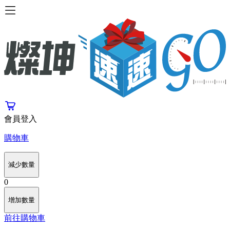
會員登入
購物車
減少數量
0
增加數量
前往購物車