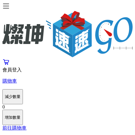
會員登入
購物車
減少數量
0
增加數量
前往購物車