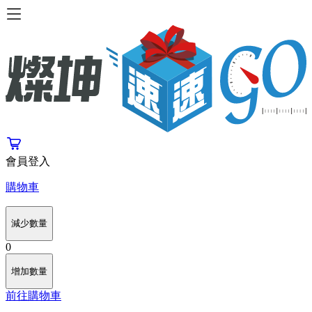
會員登入
購物車
減少數量
0
增加數量
前往購物車