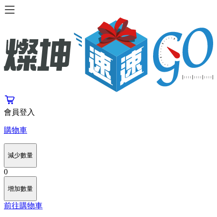
會員登入
購物車
減少數量
0
增加數量
前往購物車