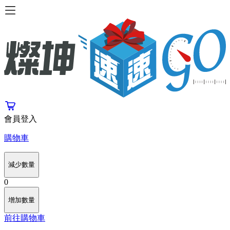
會員登入
購物車
減少數量
0
增加數量
前往購物車