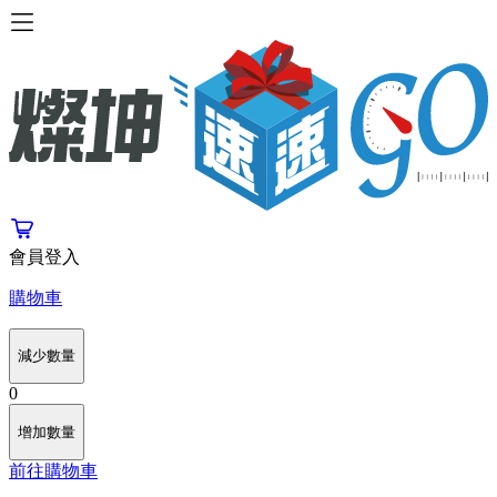
會員登入
購物車
減少數量
0
增加數量
前往購物車