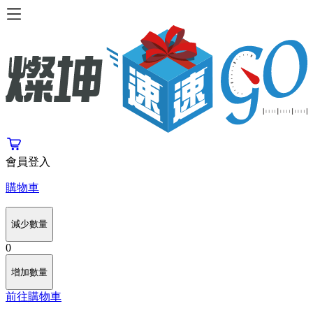
會員登入
購物車
減少數量
0
增加數量
前往購物車