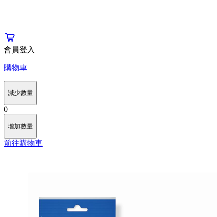
會員登入
購物車
減少數量
0
增加數量
前往購物車