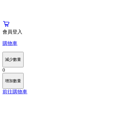
會員登入
購物車
減少數量
0
增加數量
前往購物車