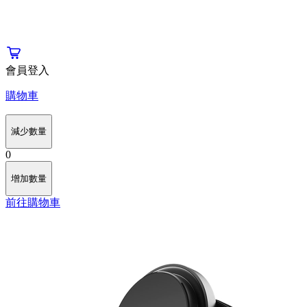
會員登入
購物車
減少數量
0
增加數量
前往購物車