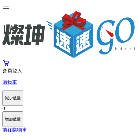
會員登入
購物車
減少數量
0
增加數量
前往購物車